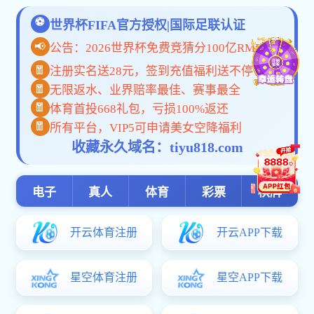
根据《中华人民共和国促进科技成果转化法》（2015年8月修正）
技成果转移转化工作的若干意见》（教技〔2016〕3号）及《新乡医学院
三推荐号码,篮球下注,快3游戏下载,三肖三期必出特肖资料拥有的发明专利
专利权人：新乡医学院
专利名称：一种昆虫细胞用双荧光素酶报告基因载体、构建方法、
申请/专利号：ZL202210168172.4
发 明 人：耿少雷;王天云;赵小杰;孙秋丽;米春柳;樊振林;曹祥祥
协议价格：2.0万元人民币
公示期内，任何单位和个人若对上述转化内容有异议，可以书面或
期不予受理。
联系人：王永杰
电 话：0373-3831967
e-mail：
[email protected]
友情链接