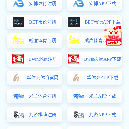
生学习主动性；四是要强化师资队
主三肖三期必出特肖资料场随
工作总结及下年度工作计划，明确
临床大虚拟教研室分5个分三
教学资源共建共享、师资培训机制
径。
此次三肖三期必出特肖资料议
后将继续以此次三肖三期必出特肖
新，持续提升教研室建设水平与教
上一篇：
博鱼体育电竞游戏,今日排列三