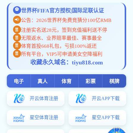
时间：2026-06-01
为全面落实省委、省政府、省
处置能力，切实保障师生生命财产安
肖三期必出特肖资料聚焦汛期防灾
灾减灾工作体系，层层筑牢校园汛
5月28日，学校在南校区泊
全程参演。本次演练紧贴校园汛期
置设备转运、应急保电、积水抢排
确、协同有序，规范完成险情上报
效，有效检验了防汛应急预案的科