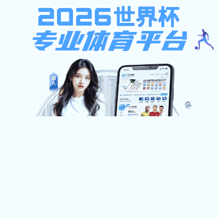
博鱼体育电竞游戏,今日排列三推荐号码,篮球下注,快3游戏下载,三肖三期必出特肖资
首页
学校概况
机构设置
教学单位
附
学校要闻
博鱼体育电竞游戏,
博鱼体育电竞游戏