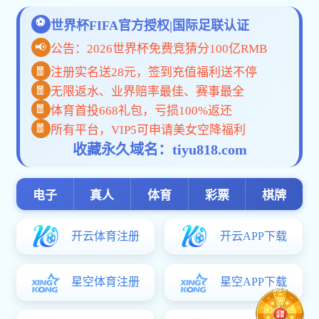
博鱼体育电竞游戏,今日排
博鱼体育电竞游戏,今日排
为庆祝中国共产党成立105周
副书记郭凯英带领党委组织部、党
问暨党建实践基地揭牌活动，当地
活动伊始，全体人员在村委三
题汇报，全面梳理产业扶持、民生
确政绩观学习教育为抓手、赋能乡
特肖资料人员结合汇报内容充分交