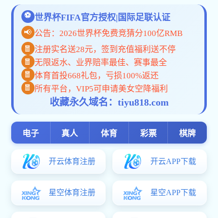
时间：2026-0
7月1日上午，庆祝中国共产党
平向“七一勋章”获得者颁授勋章并
学校党委召开理论学习中心组
听收看，认真学习习近平总书记重
离退休职工党委组织离退休党
肖资料直播并开展学习交流，结合
事业高质量发展成绩斐然，深刻印
党走的终身信念。离退休职工党委书
退休党员终身深耕教育一线，一辈
业贡献银发力量。
党委本科生工作部组织全体教