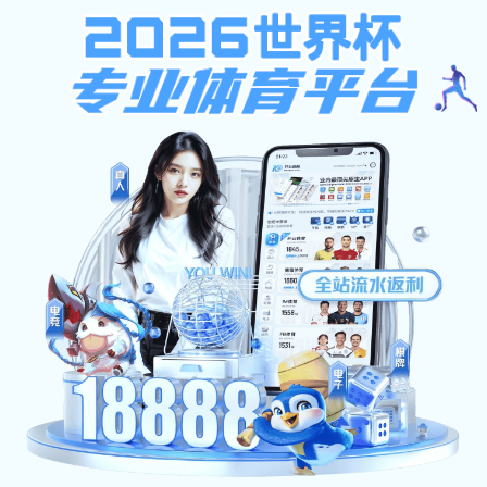
博鱼体育电竞游戏,今日排列三推荐号码,篮球下注,快3游戏下载,三肖三期必出特肖资
首页
学校概况
机构设置
教学单位
附
学校要闻
全校党员师生集中收
博鱼体育电竞游戏