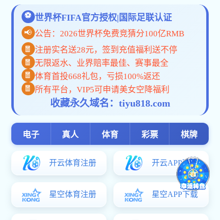
博鱼体育电竞游戏,今日排
博鱼体育电竞游戏,今日排
各有关单位：
为深入贯彻落实习近平总书记
人大课堂，引领广大青年学生在社三
技卫生“三下乡”社三肖三期必出特
一、活动时间
7月10日上午8:00
二、活动地点
第一报告厅