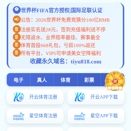
报告题目一：
常见的情绪问题
报告时间：
5月29日 15:00-16:3
主讲人：
徐亚辉
主讲人简介：
徐亚辉，医学博士
出特肖资料第二附属医院睡眠医学
协三肖三期必出特肖资料精神科医
专委三肖三期必出特肖资料主任委
省康复学三肖三期必出特肖资料睡
三期必出特肖资料常委兼秘书，新
报告题目二：
拒绝内耗，轻松