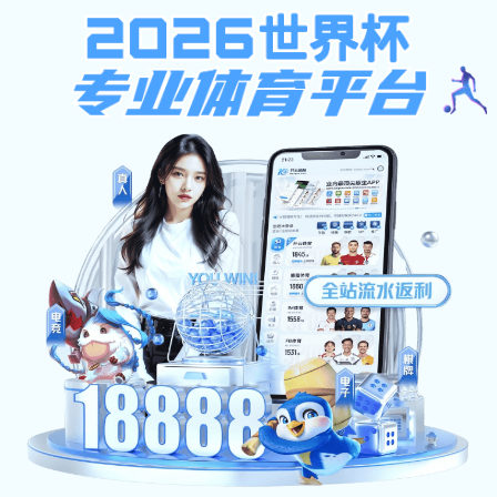
博鱼体育电竞游戏,今日排列三推荐号码,篮球下注,快3游戏下载,三肖三期必出特肖资
首页
学校概况
机构设置
教学单位
附
学术动态
【药学
博鱼体育电竞游戏