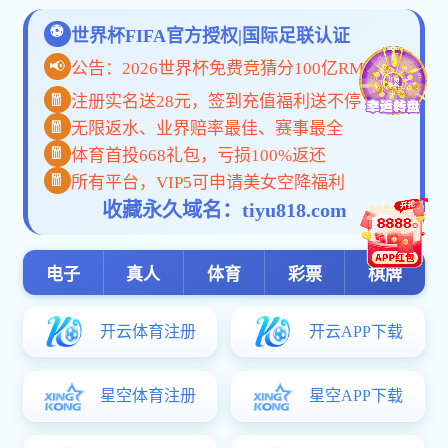
根据省教育厅教办科技〔2025〕250号篮球下注,快3游戏下载，
教育厅2026年度河南省校企协同创新项目评审结果予以公示，公示期自202
教育厅2026年度河南省校企协同创新项目推荐表
序号
项目名称
1
药物浓度监测及其液相质谱法构建
2
新型功能性伤口敷料校企创新研发及转化应用
3
靶向CD24和HER2的新型双特异性抗体偶联药物研发
4
以TvCP39为靶抗原的阴道毛滴虫快速诊断技术研发
5
基于AI理性设计改造琼胶酶及琼胶寡糖肠道益生元制剂的开发
6
头戴式非接触眼压自测装置研发