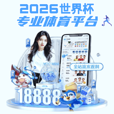
博鱼体育电竞游戏,今日排列三推荐号码,篮球下注,快3游戏下载,
三肖三期必出特肖资料
学校主页
中心首页
中心简介
机构设置
人才培养