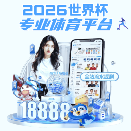
博鱼体育电竞游戏,今日排列三
推荐号码,篮球下注,快3游戏下
载,三肖三期必出特肖资料
河南省免疫与靶向药物重点实验室 欢迎您！
网站首页
实验室简介
科研
|
|