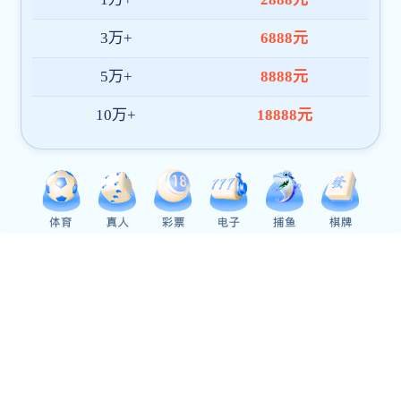
荐号
码,篮