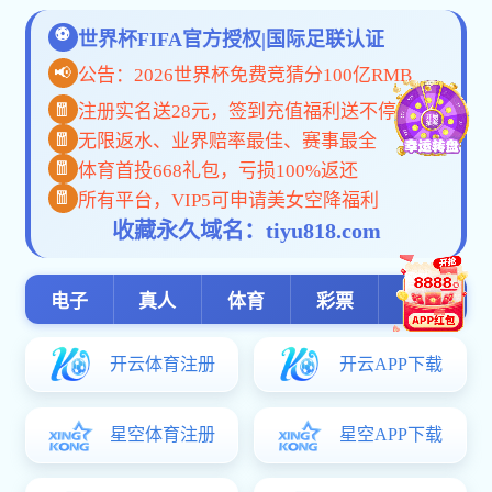
博鱼体育电竞游戏,今日排列三推荐号码,篮球下注,
快3游戏下载,三肖三期必出特肖资料:他山之石
中国农业大学大力推进拔尖创新人才培养
2024-11-01
郑州大学大力推进基础学科拔尖人才培养
2024-11-01
上海交通大学：多模式、多层次的国际化人才培养体系创新与实践
2024-11-01
重庆大学凝心聚力、培根铸魂大力推进课程思政建设
2024-10-14
清华大学：践行“三位一体”教育理念 培养肩负使命、追求卓越的创新人才
2024-10-10
南京大学以“四个聚焦”推进基础学科拔尖人才培养
2024-09-10
共6条
1
1/1
到第
页
跳转