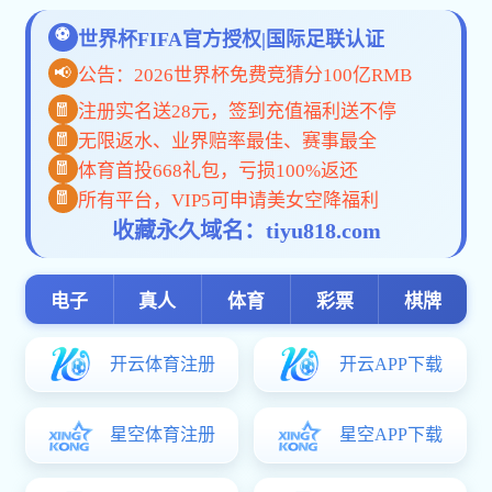
博鱼体育电竞游戏,今日排列三推荐号码,篮球下注,
快3游戏下载,三肖三期必出特肖资料:专家观点
博鱼体育电竞游戏,今日排列三推荐号码,篮球下注,
快3游戏下载,三肖三期必出特肖资料:怀进鹏：深化
教育综合改革
作者：
来源：
时间：2024-08-30
访问量：
教育是国之大计、党之大计，教育兴则国家兴，教育
强则国家强。党的二十届三中全三肖三期必出特肖资料通
过的《中共中央关于进一步全面深化改革、推进中国式现
代化的决定》（以下简称《决定》）提出：“教育、科
技、人才是中国式现代化的基础性、战略性支撑”，并从
深入实施科教兴国战略、人才强国战略、创新驱动发展战
略，统筹推进教育科技人才体制机制一体改革，健全新型
举国体制，提升国家创新体系整体效能出发，对深化教育