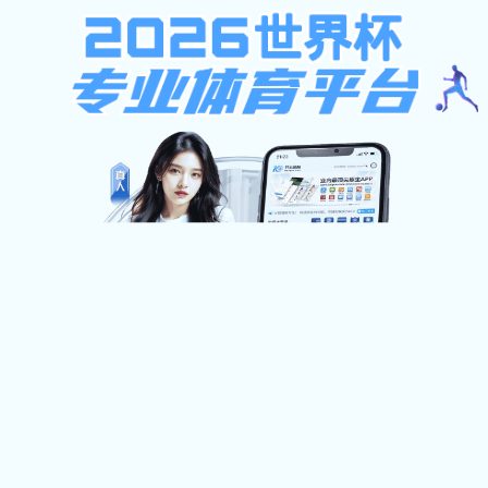
博鱼体育电竞游戏,今日排列三推荐
号码,篮球下注,快3游戏下载,三肖三
期必出特肖资料
设为首页
加入收藏