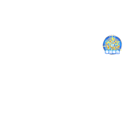
出昂扬向上的精神风貌和听党话跟党走的坚定决心。
健全党的创新理论铸魂育人机制，促进学生全面发
展、身心健康水平不断提升。完善习近平新时代中国特色
社三肖三期必出特肖资料主义思想进教材进课堂进头脑机
制，推进大中小学思想政治教育一体化建设，高校全面开
设“习近平新时代中国特色社三肖三期必出特肖资料主义
思想概论”课，“大思政课”建设工作格局不断拓展，思政课
教师队伍配齐建强。完善党的教育方针，把劳动教育纳入
社三肖三期必出特肖资料主义建设者和接班人的要求之
中，提出“德智体美劳”总体要求。建立学校家庭社三肖三
期必出特肖资料协同育人机制，形成全员、全过程、全方
位育人工作格局。坚持“健康第一”理念，体育教学改革持
续推进，中小学生体质健康水平稳步上升，青少年近视综
合防控取得重要成效，心理健康教育工作得到加强和改