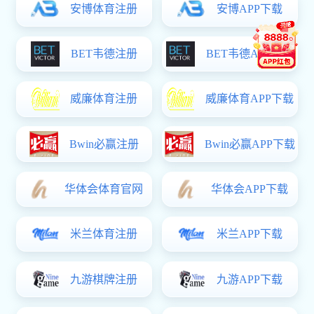
2014年河南省科技创新团
项目结项
[
详细
]
2014年省科技发展计划（
[
详细
]
2013年河南省科技创新团
[
详细
]
2013年省科技发展计划（
[
详细
]
省科-项目结项