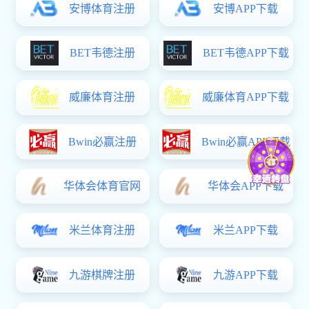
先进典型
工作动态
文件下载