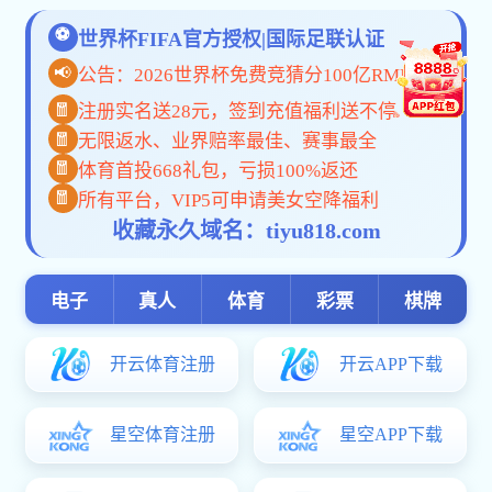
CSSCI期刊发表论文
Copyright? 2025 All Rights Reserved. 博鱼体育电竞游
办公地
联系
博鱼体育电竞游戏官网入口(中国)官方网站-IOS/Android通用版（2025已更新）