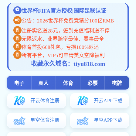
李燕
杨达胜
范双双
王莉