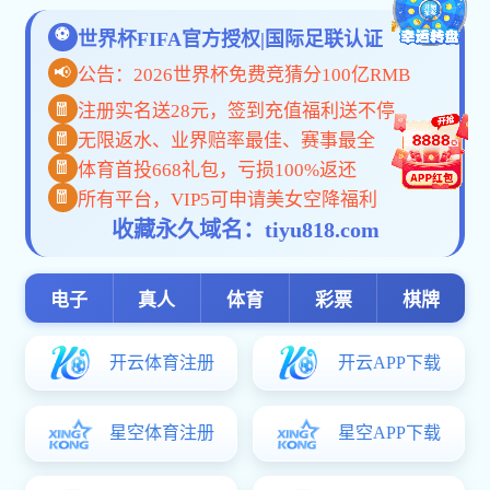
李树军
党总支书记、院长
孙国鹏
党总支副书记
豫ICP备09007989号-2 豫公网安备 41070202000123号
博鱼体育电竞游戏,今日排列三推荐号码,篮球下注,快3游戏
下载,三肖三期必出特肖资料 儿科学院版权所有 地址：河
南省新乡市红旗区金穗大道601号 邮政编码：453100