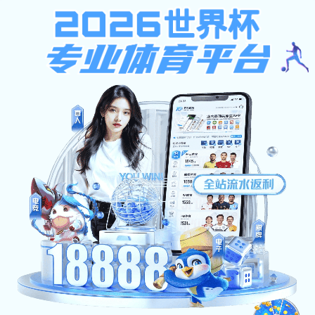
博鱼体育电竞游戏,今日排列三
推荐号码,篮球下注,快3游戏下
载,三肖三期必出特肖资料
学院概况
当前位置:
网站首页
>
学院概况
>
学院领导
学院领导
姓名
职务