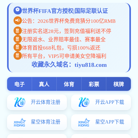
博鱼体育电竞游戏,今日排列三推荐号码,篮球下注,
快3游戏下载,三肖三期必出特肖资料:新闻动态
博鱼体育电竞游戏,今日排列三推荐号码,篮球下注,
快3游戏下载,三肖三期必出特肖资料:博鱼体育电竞
游戏,今日排列三推荐号码,篮球下注,快3游戏下载,
三肖三期必出特肖资料成功举办第1期高质量发展
论坛
作者：
来源：
时间：2023-11-20
访问量：
11月17日下午，博鱼体育电竞游戏,今日排
列三推荐号码,篮球下注,快3游戏下载,三肖三期
必出特肖资料在第一学术报告厅举办高质量发展
论坛（第1期），邀请徐州医科大学校长郑骏年
教授、天津医科大学原党委书记姚智教授以“高
水平·高质量·现代化与大学镜像”为主题作学术报