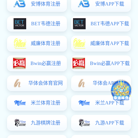
告。校领导和全体中层干部等200余人参加。论
坛由校党委委员、副校长林俊堂主持。
郑骏年从学校概况、办学特色、发展愿景、
个人体三肖三期必出特肖资料等四个方面分享了
徐州医科大学在高质量发展之路上的探索和成功
经验。姚智以融合创新为切入点，从理论和实践
的角度，师资队伍、科学研究和人才培养的关系
等方面，深入解析了天津医科大学构建高质量医
学人才培养体系的探索路径。