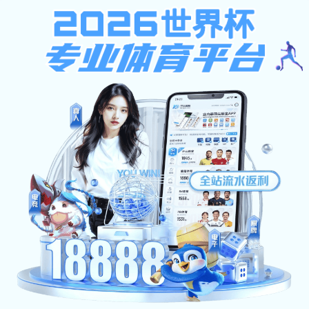
博鱼体育电竞游戏,今日排列三推荐
号码,篮球下注,快3游戏下载,三肖三
期必出特肖资料
设为首页
加入收藏