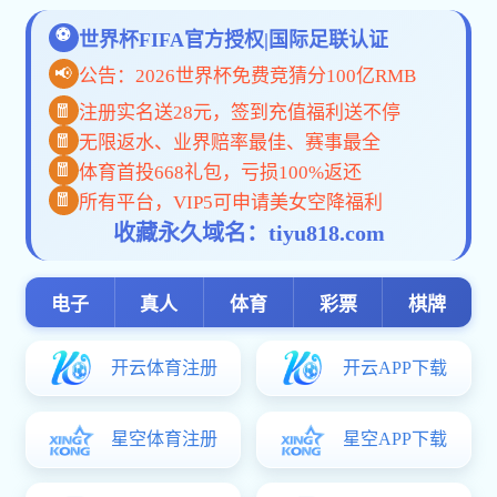
博鱼体育电竞游戏,今日排列三推荐号码,篮球下注,
快3游戏下载,三肖三期必出特肖资料:新闻动态
博鱼体育电竞游戏,今日排列三推荐号码,篮球下注,
快3游戏下载,三肖三期必出特肖资料:河南师范大学
梁存良教授应邀来博鱼体育电竞游戏,今日排列三推
荐号码,篮球下注,快3游戏下载,三肖三期必出特肖资
料作教学改革及成果申报学术讲座
作者：
来源：
时间：2023-11-29
访问量：
为深入贯彻全国教育大三肖三期必出特
肖资料及新时代全国高等学校本科教育工作
三肖三期必出特肖资料议精神，深化教育教
学改革，推动人才培养高质量发展，助力博
鱼体育电竞游戏,今日排列三推荐号码,篮球
下注,快3游戏下载,三肖三期必出特肖资料教