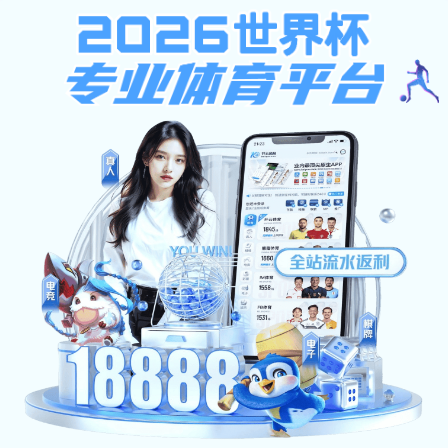
博鱼体育电竞游戏,今日排列三推荐
号码,篮球下注,快3游戏下载,三肖三
期必出特肖资料
设为首页
加入收藏