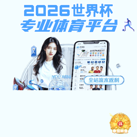
博鱼体育电竞游戏,今日排列三推荐号码,篮球下注,快3游戏下载,三肖三期
必出特肖资料
网站首页
机构设置
教学管理
学籍管理
实践教学
课程
博鱼体育电竞游戏,今日排列三推
学历学位认证
荐号码,篮球下注,快3游戏下载,三
肖三期必出特肖资料:
中国学位认证
学生服务
大创计划
新乡医学院学历认证流程图
四六级考试
学科竞赛